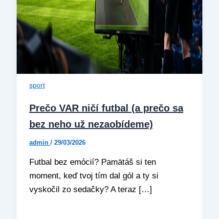
sport
Prečo VAR ničí futbal (a prečo sa
bez neho už nezaobídeme)
admin
/
29/03/2026
Futbal bez emócií? Pamätáš si ten
moment, keď tvoj tím dal gól a ty si
vyskočil zo sedačky? A teraz […]