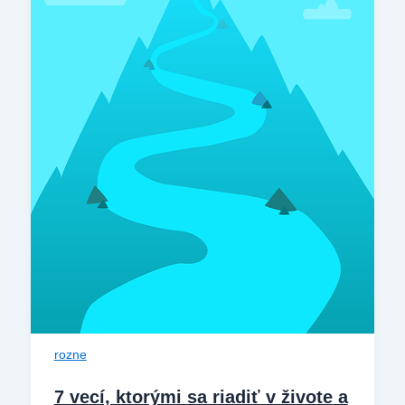
rozne
7 vecí, ktorými sa riadiť v živote a