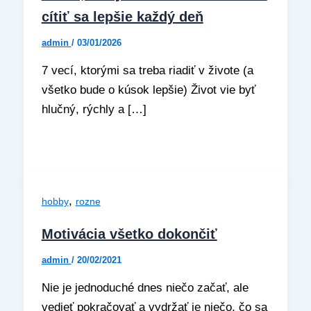
cítiť sa lepšie každý deň
admin
/
03/01/2026
7 vecí, ktorými sa treba riadiť v živote (a
všetko bude o kúsok lepšie) Život vie byť
hlučný, rýchly a […]
,
hobby
rozne
Motivácia všetko dokončiť
admin
/
20/02/2021
Nie je jednoduché dnes niečo začať, ale
vedieť pokračovať a vydržať je niečo, čo sa